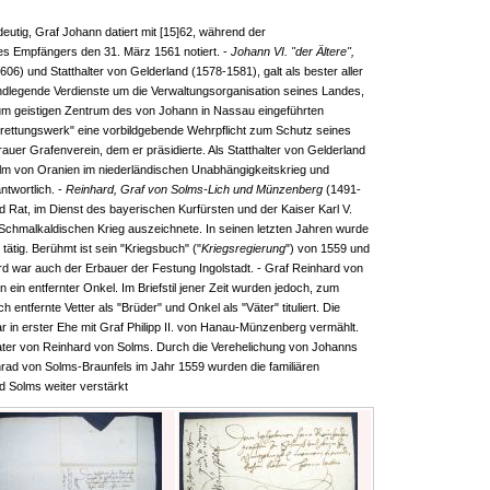
ndeutig, Graf Johann datiert mit [15]62, während der
es Empfängers den 31. März 1561 notiert. -
Johann VI. "der Ältere",
06) und Statthalter von Gelderland (1578-1581), galt als bester aller
dlegende Verdienste um die Verwaltungsorganisation seines Landes,
um geistigen Zentrum des von Johann in Nassau eingeführten
drettungswerk" eine vorbildgebende Wehrpflicht zum Schutz seines
auer Grafenverein, dem er präsidierte. Als Statthalter von Gelderland
elm von Oranien im niederländischen Unabhängigkeitskrieg und
ntwortlich. -
Reinhard, Graf von Solms-Lich und Münzenberg
(1491-
d Rat, im Dienst des bayerischen Kurfürsten und der Kaiser Karl V.
 Schmalkaldischen Krieg auszeichnete. In seinen letzten Jahren wurde
r tätig. Berühmt ist sein "Kriegsbuch" ("
Kriegsregierung
") von 1559 und
rd war auch der Erbauer der Festung Ingolstadt. - Graf Reinhard von
 ein entfernter Onkel. Im Briefstil jener Zeit wurden jedoch, zum
ntfernte Vetter als "Brüder" und Onkel als "Väter" tituliert. Die
r in erster Ehe mit Graf Philipp II. von Hanau-Münzenberg vermählt.
er von Reinhard von Solms. Durch die Verehelichung von Johanns
rad von Solms-Braunfels im Jahr 1559 wurden die familiären
 Solms weiter verstärkt