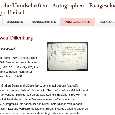
URKUNDEN
HANDSCHRIFTEN
POSTGESCHICHTE
KATALOG
Kriegsbuches"
rg
(1536-1606), eigenhändiger
 1561. Deutsche Handschrift auf
 Folio, ca. 31,8 × 21,7 cm, 1 S.
nimal angeschmutzt, linker
usschnitt. -
€ 400.
, Graf zu Solms und Münzenberg, dem er auf dessen "
guttwillig
 bereister sachen halben
" überschickt. "Reisen" wurde im Mittelalter und
 verwendet; "Reisige" waren die Soldaten, die im Dienst ihres Herrn in
so Reinhard, der um diese Zeit sein zweites großes Werk zum
562 fertigstellte, die nassauischen Militär-Instruktionen von Johann
isation Nassaus Vorbildliches leistete. Berühmt wurde Johanns späteres
em Sohn betrieb, der seinerseits in Siegen die erste europäische