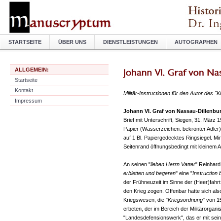
STARTSEITE
ÜBER UNS
DIENSTLEISTUNGEN
AUTOGRAPHEN
ALLGEMEIN:
Startseite
Kontakt
Militär-Instructionen für den Autor des "
Impressum
Johann VI. Graf von Nassau-Dillenbu
Brief mit Unterschrift, Siegen, 31. März
Papier (Wasserzeichen: bekrönter Adler),
auf 1 Bl. Papiergedecktes Ringsiegel. Mi
Seitenrand öffnungsbedingt mit kleinem A
An seinen "
lieben Herrn Vatter
" Reinhard
erbietten und begeren
" eine "
Instruction
der Frühneuzeit im Sinne der (Heer)fahrt
den Krieg zogen. Offenbar hatte sich al
Kriegswesen, die "
Kriegsordnung
" von 1
erbeten, der im Bereich der Militärorgan
"Landesdefensionswerk", das er mit sein