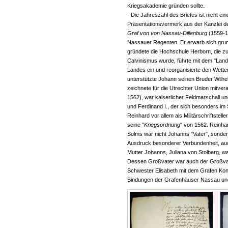
Kriegsakademie gründen sollte.
- Die Jahreszahl des Briefes ist nicht ei
Präsentationsvermerk aus der Kanzlei d
Graf von von Nassau-Dillenburg
(1559-16
Nassauer Regenten. Er erwarb sich grun
gründete die Hochschule Herborn, die z
Calvinismus wurde, führte mit dem "Lan
Landes ein und reorganisierte den Wetter
unterstützte Johann seinen Bruder Wilh
zeichnete für die Utrechter Union mitvera
1562), war kaiserlicher Feldmarschall un
und Ferdinand I., der sich besonders im
Reinhard vor allem als Militärschriftstelle
seine "
Kriegsordnung
" von 1562. Reinha
Solms war nicht Johanns "Vater", sondern
Ausdruck besonderer Verbundenheit, auch e
Mutter Johanns, Juliana von Stolberg, wa
Dessen Großvater war auch der Großvat
Schwester Elisabeth mit dem Grafen Kon
Bindungen der Grafenhäuser Nassau und